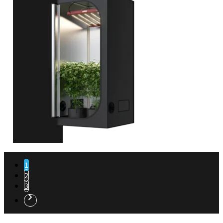
90 x 90 x 180 cm
VIEW PRODUCT
1
2
3