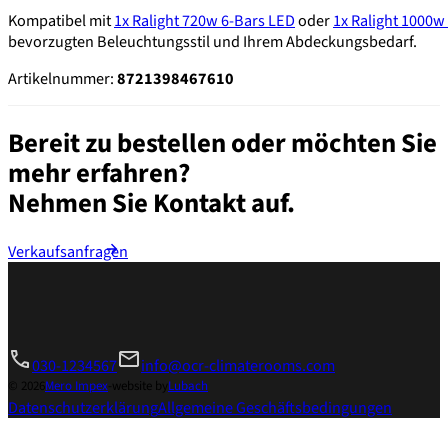
Kompatibel mit
1x Ralight 720w 6-Bars LED
oder
1x Ralight 1000w
bevorzugten Beleuchtungsstil und Ihrem Abdeckungsbedarf.
Artikelnummer:
8721398467610
Bereit zu bestellen oder möchten Sie
mehr erfahren?
Nehmen Sie Kontakt auf.
Verkaufsanfragen
030-1234567
info@ocr-climaterooms.com
© 2026
Mero Impex
-
website by
Lubach
Datenschutzerklärung
Allgemeine Geschäftsbedingungen