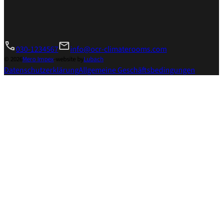
030-1234567
info@ocr-climaterooms.com
© 2026
Mero Impex
-
website by
Lubach
Datenschutzerklärung
Allgemeine Geschäftsbedingungen