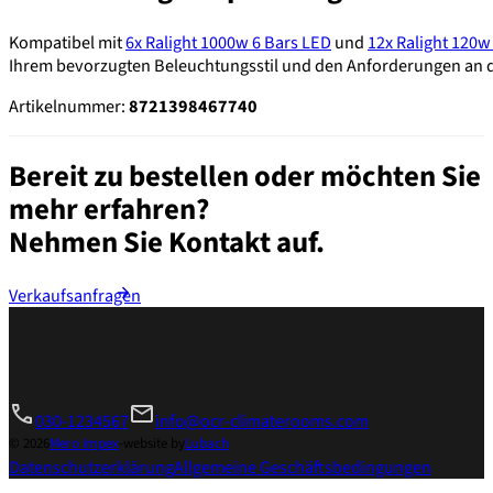
Kompatibel mit
6x Ralight 1000w 6 Bars LED
und
12x Ralight 120
Ihrem bevorzugten Beleuchtungsstil und den Anforderungen an 
Artikelnummer:
8721398467740
Bereit zu bestellen oder möchten Sie
mehr erfahren?
Nehmen Sie Kontakt auf.
Verkaufsanfragen
030-1234567
info@ocr-climaterooms.com
© 2026
Mero Impex
-
website by
Lubach
Datenschutzerklärung
Allgemeine Geschäftsbedingungen