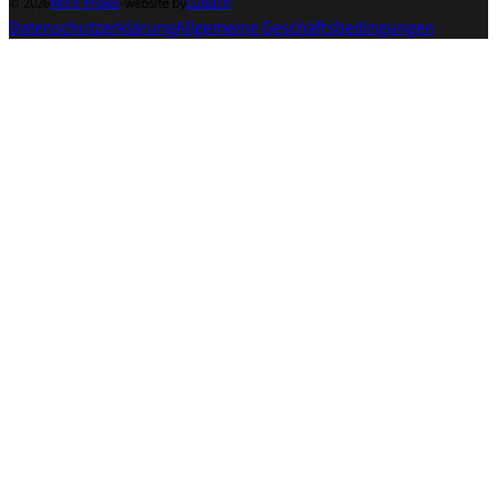
© 2026
Mero Impex
-
website by
Lubach
Datenschutzerklärung
Allgemeine Geschäftsbedingungen